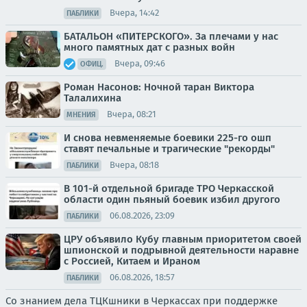
Вчера, 14:42
ПАБЛИКИ
БАТАЛЬОН «ПИТЕРСКОГО». За плечами у нас
много памятных дат с разных войн
Вчера, 09:46
ОФИЦ.
Роман Насонов: Ночной таран Виктора
Талалихина
Вчера, 08:21
МНЕНИЯ
И снова невменяемые боевики 225-го ошп
ставят печальные и трагические "рекорды"
Вчера, 08:18
ПАБЛИКИ
В 101-й отдельной бригаде ТРО Черкасской
области один пьяный боевик избил другого
06.08.2026, 23:09
ПАБЛИКИ
ЦРУ объявило Кубу главным приоритетом своей
шпионской и подрывной деятельности наравне
с Россией, Китаем и Ираном
06.08.2026, 18:57
ПАБЛИКИ
Со знанием дела ТЦКшники в Черкассах при поддержке