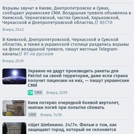
Взрывы звучат в Киеве, Днепропетровске и Сумах,
сообщают украинские СМИ. Воздушная тревога объявлена в
Киевской, Черниговской, частях Сумской, Харьковской,
Черкасской и Днепропетровской областях.//
ВЕСТИ
Вчера, 23:42
В Киевской, Днепропетровской, Черкасской и Сумской
областях, а также в украинской столице раздались взрывы
на фоне воздушной тревоги, пишут местные Telegram-
каналы//
RT на русском
Вчера, 23:39
Украине не дадут производить ракеты для
Patriot на своей территории, даже если страна
получит лицензии на них, — пишут украинские
СМИ
Вчера, 22:19
СМИ
Киев потерял очередной боевой вертолет,
экипаж погиб при попытке сбежать
Вчера, 14:18
СМИ
«Щит Шебекино. 24/7». Фильм о том, как
защищают город, который не склоняется