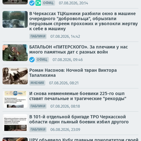
07.08.2026, 20:14
ОФИЦ.
В Черкассах ТЦКшники разбили окно в машине
очередного "добровольца", обрызгали
перцовым спреем прохожих и уволокли жертву
к себе в машину
07.08.2026, 14:42
ПАБЛИКИ
БАТАЛЬОН «ПИТЕРСКОГО». За плечами у нас
много памятных дат с разных войн
07.08.2026, 09:46
ОФИЦ.
Роман Насонов: Ночной таран Виктора
Талалихина
07.08.2026, 08:21
МНЕНИЯ
И снова невменяемые боевики 225-го ошп
ставят печальные и трагические "рекорды"
07.08.2026, 08:18
ПАБЛИКИ
В 101-й отдельной бригаде ТРО Черкасской
области один пьяный боевик избил другого
06.08.2026, 23:09
ПАБЛИКИ
ЦРУ объявило Кубу главным приоритетом своей