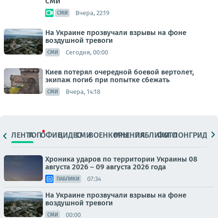
СМИ
Вчера, 22:19
СМИ
На Украине прозвучали взрывы на фоне
воздушной тревоги
Сегодня, 00:00
СМИ
Киев потерял очередной боевой вертолет,
экипаж погиб при попытке сбежать
Вчера, 14:18
СМИ
ЛЕНТА
ТОП
ОФИЦ.
ВИДЕО
СМИ
ВОЕНКОРЫ
МНЕНИЯ
ПАБЛИКИ
ФОТО
ЛОНГРИДЫ
Хроника ударов по территории Украины 08
августа 2026 – 09 августа 2026 года
07:34
ПАБЛИКИ
На Украине прозвучали взрывы на фоне
воздушной тревоги
00:00
СМИ