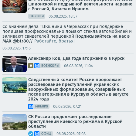
шпионской и подрывной деятельности наравне
с Россией, Китаем и Ираном
06.08.2026, 18:57
ПАБЛИКИ
Со знанием дела ТЦКшники в Черкассах при поддержке
полицаев профессионально ломают стекла автомобилей и
заливают свидетелей перцовкой
Подписывайтесь на нас в
MAX
@btr80
//
Работайте, братья!
06.08.2026, 17:16
Александр Коц: Два года вторжению в Курск
06.08.2026, 11:04
ВОЕНКОРЫ
Следственный комитет России продолжает
расследование преступлений украинских
вооружённых формирований, совершённых
после вторжения в Курскую область в августе
2024 года
06.08.2026, 07:21
МНЕНИЯ
СК России продолжает расследование
преступлений киевского режима в Курской
области
06.08.2026, 07:08
ОФИЦ.