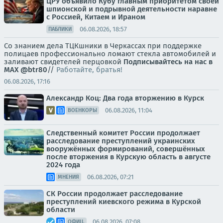
ЦРУ объявило Кубу главным приоритетом своей
шпионской и подрывной деятельности наравне
с Россией, Китаем и Ираном
06.08.2026, 18:57
ПАБЛИКИ
Со знанием дела ТЦКшники в Черкассах при поддержке
полицаев профессионально ломают стекла автомобилей и
заливают свидетелей перцовкой
Подписывайтесь на нас в
MAX
@btr80
//
Работайте, братья!
06.08.2026, 17:16
Александр Коц: Два года вторжению в Курск
06.08.2026, 11:04
ВОЕНКОРЫ
Следственный комитет России продолжает
расследование преступлений украинских
вооружённых формирований, совершённых
после вторжения в Курскую область в августе
2024 года
06.08.2026, 07:21
МНЕНИЯ
СК России продолжает расследование
преступлений киевского режима в Курской
области
06.08.2026, 07:08
ОФИЦ.