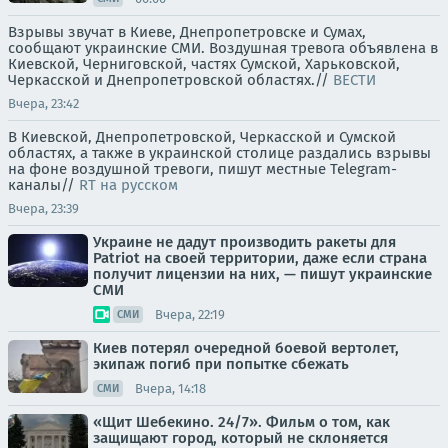
Взрывы звучат в Киеве, Днепропетровске и Сумах,
сообщают украинские СМИ. Воздушная тревога объявлена в
Киевской, Черниговской, частях Сумской, Харьковской,
Черкасской и Днепропетровской областях.//
ВЕСТИ
Вчера, 23:42
В Киевской, Днепропетровской, Черкасской и Сумской
областях, а также в украинской столице раздались взрывы
на фоне воздушной тревоги, пишут местные Telegram-
каналы//
RT на русском
Вчера, 23:39
Украине не дадут производить ракеты для
Patriot на своей территории, даже если страна
получит лицензии на них, — пишут украинские
СМИ
Вчера, 22:19
СМИ
Киев потерял очередной боевой вертолет,
экипаж погиб при попытке сбежать
Вчера, 14:18
СМИ
«Щит Шебекино. 24/7». Фильм о том, как
защищают город, который не склоняется