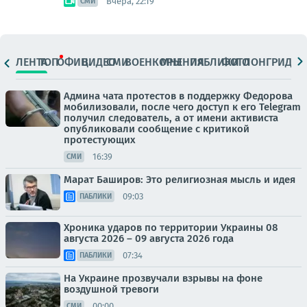
Вчера, 22:19
СМИ
ЛЕНТА
ТОП
ОФИЦ.
ВИДЕО
СМИ
ВОЕНКОРЫ
МНЕНИЯ
ПАБЛИКИ
ФОТО
ЛОНГРИДЫ
Админа чата протестов в поддержку Федорова
мобилизовали, после чего доступ к его Telegram
получил следователь, а от имени активиста
опубликовали сообщение с критикой
протестующих
16:39
СМИ
Марат Баширов: Это религиозная мысль и идея
09:03
ПАБЛИКИ
Хроника ударов по территории Украины 08
августа 2026 – 09 августа 2026 года
07:34
ПАБЛИКИ
На Украине прозвучали взрывы на фоне
воздушной тревоги
00:00
СМИ