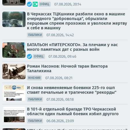
07.08.2026, 20:14
ОФИЦ.
В Черкассах ТЦКшники разбили окно в машине
очередного "добровольца", обрызгали
перцовым спреем прохожих и уволокли жертву
к себе в машину
07.08.2026, 14:42
ПАБЛИКИ
БАТАЛЬОН «ПИТЕРСКОГО». За плечами у нас
много памятных дат с разных войн
07.08.2026, 09:46
ОФИЦ.
Роман Насонов: Ночной таран Виктора
Талалихина
07.08.2026, 08:21
МНЕНИЯ
И снова невменяемые боевики 225-го ошп
ставят печальные и трагические "рекорды"
07.08.2026, 08:18
ПАБЛИКИ
В 101-й отдельной бригаде ТРО Черкасской
области один пьяный боевик избил другого
06.08.2026, 23:09
ПАБЛИКИ