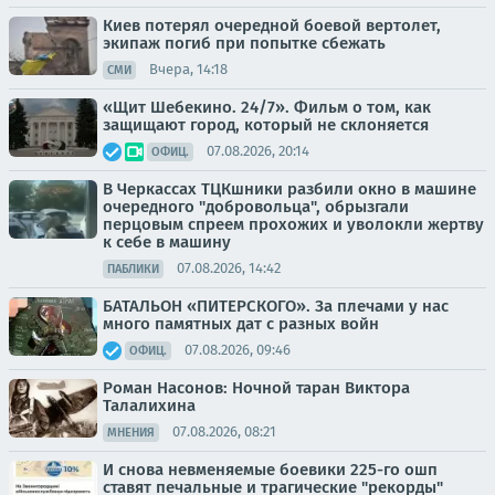
Киев потерял очередной боевой вертолет,
экипаж погиб при попытке сбежать
Вчера, 14:18
СМИ
«Щит Шебекино. 24/7». Фильм о том, как
защищают город, который не склоняется
07.08.2026, 20:14
ОФИЦ.
В Черкассах ТЦКшники разбили окно в машине
очередного "добровольца", обрызгали
перцовым спреем прохожих и уволокли жертву
к себе в машину
07.08.2026, 14:42
ПАБЛИКИ
БАТАЛЬОН «ПИТЕРСКОГО». За плечами у нас
много памятных дат с разных войн
07.08.2026, 09:46
ОФИЦ.
Роман Насонов: Ночной таран Виктора
Талалихина
07.08.2026, 08:21
МНЕНИЯ
И снова невменяемые боевики 225-го ошп
ставят печальные и трагические "рекорды"