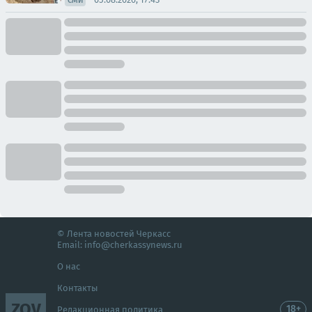
СМИ
© Лента новостей Черкасс
Email:
info@cherkassynews.ru
О нас
Контакты
ZOV
18+
Редакционная политика