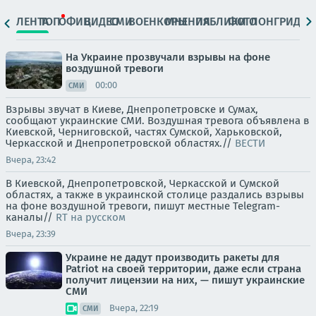
ЛЕНТА
ТОП
ОФИЦ.
ВИДЕО
СМИ
ВОЕНКОРЫ
МНЕНИЯ
ПАБЛИКИ
ФОТО
ЛОНГРИДЫ
На Украине прозвучали взрывы на фоне
воздушной тревоги
00:00
СМИ
Взрывы звучат в Киеве, Днепропетровске и Сумах,
сообщают украинские СМИ. Воздушная тревога объявлена в
Киевской, Черниговской, частях Сумской, Харьковской,
Черкасской и Днепропетровской областях.//
ВЕСТИ
Вчера, 23:42
В Киевской, Днепропетровской, Черкасской и Сумской
областях, а также в украинской столице раздались взрывы
на фоне воздушной тревоги, пишут местные Telegram-
каналы//
RT на русском
Вчера, 23:39
Украине не дадут производить ракеты для
Patriot на своей территории, даже если страна
получит лицензии на них, — пишут украинские
СМИ
Вчера, 22:19
СМИ