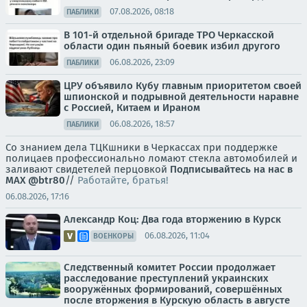
07.08.2026, 08:18
ПАБЛИКИ
В 101-й отдельной бригаде ТРО Черкасской
области один пьяный боевик избил другого
06.08.2026, 23:09
ПАБЛИКИ
ЦРУ объявило Кубу главным приоритетом своей
шпионской и подрывной деятельности наравне
с Россией, Китаем и Ираном
06.08.2026, 18:57
ПАБЛИКИ
Со знанием дела ТЦКшники в Черкассах при поддержке
полицаев профессионально ломают стекла автомобилей и
заливают свидетелей перцовкой
Подписывайтесь на нас в
MAX
@btr80
//
Работайте, братья!
06.08.2026, 17:16
Александр Коц: Два года вторжению в Курск
06.08.2026, 11:04
ВОЕНКОРЫ
Следственный комитет России продолжает
расследование преступлений украинских
вооружённых формирований, совершённых
после вторжения в Курскую область в августе