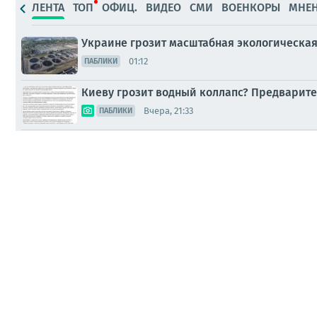
ЛЕНТА
ТОП
ОФИЦ.
ВИДЕО
СМИ
ВОЕНКОРЫ
МНЕ
Украине грозит масштабная экологическа
01:12
ПАБЛИКИ
Киеву грозит водный коллапс? Предварите
Вчера, 21:33
ПАБЛИКИ
Путин назначил командующего всеми служ
Вчера, 20:03
ПАБЛИКИ
Под алтарем храма Зевса нашли жертвенн
Вчера, 17:43
СМИ
Этой ночью была самая массированная ата
Вчера, 16:49
ПАБЛИКИ
Сводка Минобороны России о ходе СВО на 4 
04.08.2026, 21:08
МНЕНИЯ