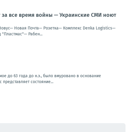
у за все время войны — Украинские СМИ ноют
Новус— Новая Почта— Розетка— Комплекс Denka Logistics—
"Пластмас"— Рабен...
ое до 63 года до н.э., было вмуровано в основание
 представляет состояние...