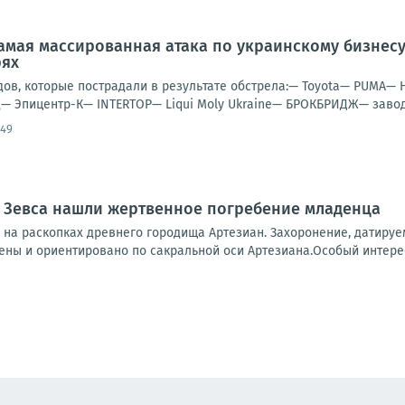
амая массированная атака по украинскому бизнес
рях
дов, которые пострадали в результате обстрела:— Toyota— PUMA— 
— Эпицентр-К— INTERTOP— Liqui Moly Ukraine— БРОКБРИДЖ— завод 
:49
а Зевса нашли жертвенное погребение младенца
 на раскопках древнего городища Артезиан. Захоронение, датируем
ены и ориентировано по сакральной оси Артезиана.Особый интерес