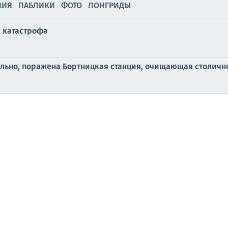
НИЯ
ПАБЛИКИ
ФОТО
ЛОНГРИДЫ
я катастрофа
льно, поражена Бортницкая станция, очищающая столичн
бами тыла и обновил командование войсковых группиро
ое погребение младенца
ка по украинскому бизнесу за все время войны — Украин
августа 2026 г