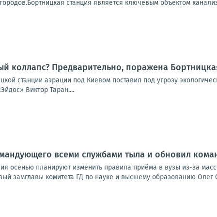
городов.Бортницкая станция является ключевым объектом канализ
ый коллапс? Предварительно, поражена Бортницка
ицкой станции аэрации под Киевом поставил под угрозу экологиче
Эйдос» Виктор Таран....
омандующего всеми службами тыла и обновил кома
ия осенью планируют изменить правила приёма в вузы из-за масс
ый замглавы комитета ГД по науке и высшему образованию Олег См