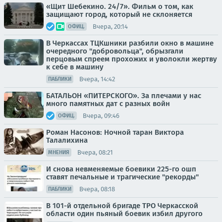
«Щит Шебекино. 24/7». Фильм о том, как
защищают город, который не склоняется
Вчера, 20:14
ОФИЦ.
В Черкассах ТЦКшники разбили окно в машине
очередного "добровольца", обрызгали
перцовым спреем прохожих и уволокли жертву
к себе в машину
Вчера, 14:42
ПАБЛИКИ
БАТАЛЬОН «ПИТЕРСКОГО». За плечами у нас
много памятных дат с разных войн
Вчера, 09:46
ОФИЦ.
Роман Насонов: Ночной таран Виктора
Талалихина
Вчера, 08:21
МНЕНИЯ
И снова невменяемые боевики 225-го ошп
ставят печальные и трагические "рекорды"
Вчера, 08:18
ПАБЛИКИ
В 101-й отдельной бригаде ТРО Черкасской
области один пьяный боевик избил другого