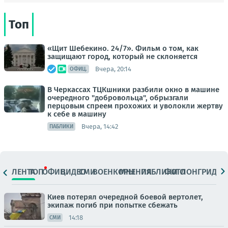
Топ
«Щит Шебекино. 24/7». Фильм о том, как
защищают город, который не склоняется
Вчера, 20:14
ОФИЦ.
В Черкассах ТЦКшники разбили окно в машине
очередного "добровольца", обрызгали
перцовым спреем прохожих и уволокли жертву
к себе в машину
Вчера, 14:42
ПАБЛИКИ
ЛЕНТА
ТОП
ОФИЦ.
ВИДЕО
СМИ
ВОЕНКОРЫ
МНЕНИЯ
ПАБЛИКИ
ФОТО
ЛОНГРИДЫ
Киев потерял очередной боевой вертолет,
экипаж погиб при попытке сбежать
14:18
СМИ